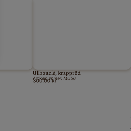
Ullbouclé, krappröd
Artikelnummer: MU56
300,00
kr