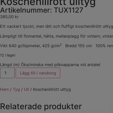
Koschenillrött ulltyg
Artikelnummer: TUX1127
380,00
kr
Ett vackert tjockt, men lätt och fluffigt koschenillrött ullty
Lämpligt till finmantel, hätta, mellanplagg för vintern, vinte
2
Vikt 640 gr/löpmeter, 425 gr/m
Bredd 155 cm 100% ren n
12 i lager
Längd (m) Öka/minska med pilknapparna vid antalet
Lägg till i varukorg
Hem
/
Tyg
/
Ull
/ Koschenillrött ulltyg
Relaterade produkter