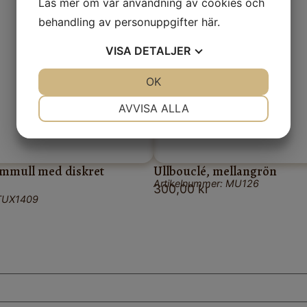
Läs mer om vår användning av cookies och
behandling av personuppgifter
här
.
VISA
DETALJER
JA
NEJ
OK
JA
NEJ
NÖDVÄNDIG
INSTÄLLNINGAR
AVVISA ALLA
JA
NEJ
JA
NEJ
MARKNADSFÖRING
STATISTIK
mmull med diskret
Ullbouclé, mellangrön
Artikelnummer: MU126
300,00
kr
 TUX1409