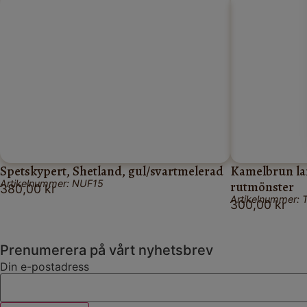
Spetskypert, Shetland, gul/svartmelerad
Kamelbrun la
Artikelnummer: NUF15
rutmönster
380,00
kr
Artikelnummer:
300,00
kr
Prenumerera på vårt nyhetsbrev
Din e-postadress