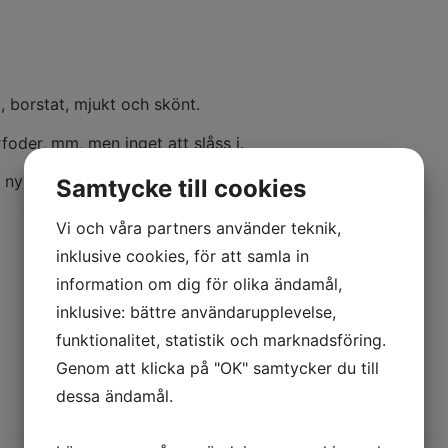
g, borstat, mjukt och skönt.
rfoder, mm, men inget att slåss i.
y europeisk ull Restparti
Samtycke till cookies
Vi och våra partners använder teknik,
inklusive cookies, för att samla in
information om dig för olika ändamål,
inklusive: bättre användarupplevelse,
funktionalitet, statistik och marknadsföring.
Genom att klicka på "OK" samtycker du till
dessa ändamål.