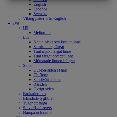
MARKETING
STATISTIK
English
Español
Svenska
Viking patterns in English
Tyg
Ull
Melton-ull
Lin
Natur, blekt och kritvitt linne
Samir-linne, färgat
Tunt mjukt färgat linne
Tunt färgat otvättat linne
Mönstrade linnen i färger
Siden
Dupion-siden (Thai)
Chiffong
Sandtvättat siden
Råsiden
Övrigt siden
Brokader mm
Blandade tygfibrer
Tyger att färga
Stuvar/Left-overs
Hampa och ramie