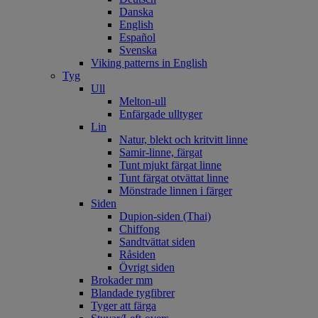
Danska
English
Español
Svenska
Viking patterns in English
Tyg
Ull
Melton-ull
Enfärgade ulltyger
Lin
Natur, blekt och kritvitt linne
Samir-linne, färgat
Tunt mjukt färgat linne
Tunt färgat otvättat linne
Mönstrade linnen i färger
Siden
Dupion-siden (Thai)
Chiffong
Sandtvättat siden
Råsiden
Övrigt siden
Brokader mm
Blandade tygfibrer
Tyger att färga