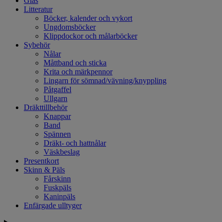
Glas
Litteratur
Böcker, kalender och vykort
Ungdomsböcker
Klippdockor och målarböcker
Sybehör
Nålar
Måttband och sticka
Krita och märkpennor
Lingarn för sömnad/vävning/knyppling
Påtgaffel
Ullgarn
Dräkttillbehör
Knappar
Band
Spännen
Dräkt- och hattnålar
Väskbeslag
Presentkort
Skinn & Päls
Fårskinn
Fuskpäls
Kaninpäls
Enfärgade ulltyger