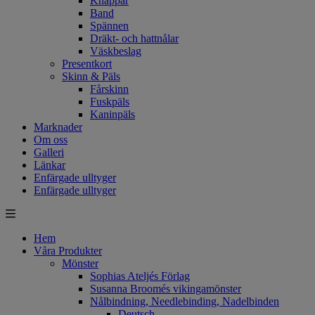
Knappar
Band
Spännen
Dräkt- och hattnålar
Väskbeslag
Presentkort
Skinn & Päls
Fårskinn
Fuskpäls
Kaninpäls
Marknader
Om oss
Galleri
Länkar
Enfärgade ulltyger
Enfärgade ulltyger
Hem
Våra Produkter
Mönster
Sophias Ateljés Förlag
Susanna Broomés vikingamönster
Nålbindning, Needlebinding, Nadelbinden
Deutsch