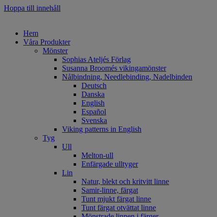
Hoppa till innehåll
Hem
Våra Produkter
Mönster
Sophias Ateljés Förlag
Susanna Broomés vikingamönster
Nålbindning, Needlebinding, Nadelbinden
Deutsch
Danska
English
Español
Svenska
Viking patterns in English
Tyg
Ull
Melton-ull
Enfärgade ulltyger
Lin
Natur, blekt och kritvitt linne
Samir-linne, färgat
Tunt mjukt färgat linne
Tunt färgat otvättat linne
Mönstrade linnen i färger