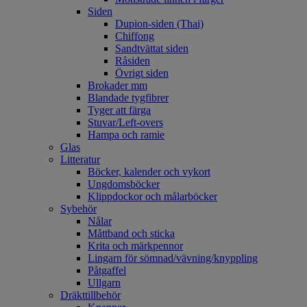
Siden
Dupion-siden (Thai)
Chiffong
Sandtvättat siden
Råsiden
Övrigt siden
Brokader mm
Blandade tygfibrer
Tyger att färga
Stuvar/Left-overs
Hampa och ramie
Glas
Litteratur
Böcker, kalender och vykort
Ungdomsböcker
Klippdockor och målarböcker
Sybehör
Nålar
Måttband och sticka
Krita och märkpennor
Lingarn för sömnad/vävning/knyppling
Påtgaffel
Ullgarn
Dräkttillbehör