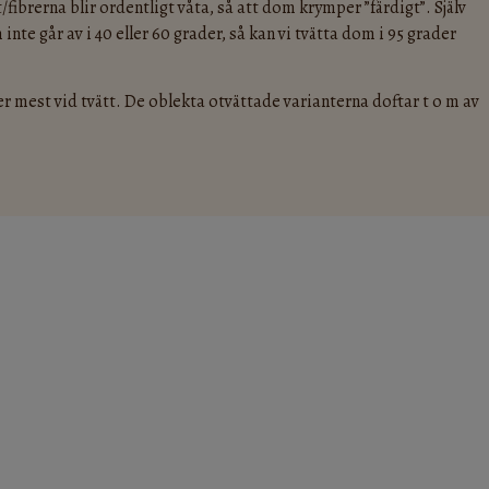
/fibrerna blir ordentligt våta, så att dom krymper ”färdigt”. Själv
nte går av i 40 eller 60 grader, så kan vi tvätta dom i 95 grader
r mest vid tvätt. De oblekta otvättade varianterna doftar t o m av