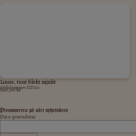
Linne, tunt blekt mjukt
Artikelnummer: ELT000
260,00
kr
Prenumerera på vårt nyhetsbrev
Din e-postadress