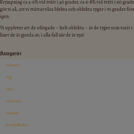
Krympning ca 4-6% vid tvätt i 40 grader, ca 6-8% vid tvätt i 60 grader
gör vi så, att vi tvättar våra blekta och oblekta tyger i 95 grader f
igen.
Vi upplever att de ofärgade – helt oblekta – är de tyger som varit
linet de är gjorda av, i alla fall när de är nya!
Kategorier
Mönster
Tyg
Glas
Litteratur
Sybehör
Dräkttillbehör