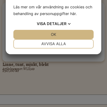
Läs mer om vår användning av cookies och
behandling av personuppgifter
här
.
VISA
DETALJER
JA
NEJ
OK
JA
NEJ
NÖDVÄNDIG
INSTÄLLNINGAR
AVVISA ALLA
JA
NEJ
JA
NEJ
MARKNADSFÖRING
STATISTIK
Linne, tunt, mjukt, blekt
Artikelnummer: WLX569
250,00
kr