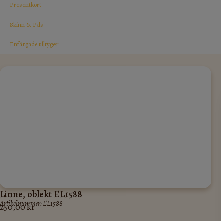
Presentkort
Skinn & Päls
Enfärgade ulltyger
Linne, oblekt EL1588
Artikelnummer: EL1588
250,00
kr