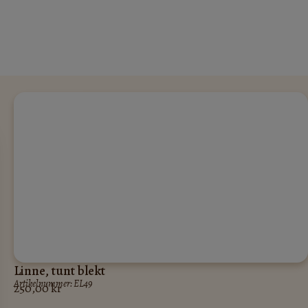
Linne, tunt blekt
Artikelnummer: EL49
250,00
kr