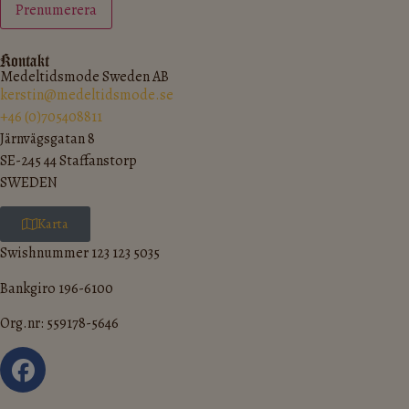
Kontakt
Medeltidsmode Sweden AB
kerstin@medeltidsmode.se
+46 (0)705408811
Järnvägsgatan 8
SE-245 44 Staffanstorp
SWEDEN
Karta
Swishnummer 123 123 5035
Bankgiro 196-6100
Org.nr: 559178-5646