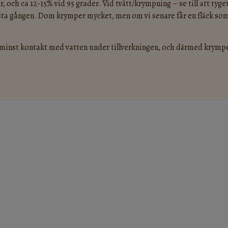
, och ca 12-15% vid 95 grader. Vid tvätt/krympning – se till att tyget
örsta gången. Dom krymper mycket, men om vi senare får en fläck som i
 i minst kontakt med vatten under tillverkningen, och därmed krympe