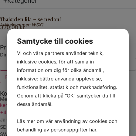
Kategorier
Thaisiden lila – se nedan!
Artikelnummer: WSX1
330,00
kr
Samtycke till cookies
Prenumerera på vårt nyhetsbrev
Vi och våra partners använder teknik,
Din e-postadress
inklusive cookies, för att samla in
information om dig för olika ändamål,
inklusive: bättre användarupplevelse,
funktionalitet, statistik och marknadsföring.
Kontakt
Genom att klicka på "OK" samtycker du till
Medeltidsmode Sweden AB
dessa ändamål.
kerstin@medeltidsmode.se
+46 (0)705408811
Järnvägsgatan 8
Läs mer om vår användning av cookies och
SE-245 44 Staffanstorp
behandling av personuppgifter
här
.
SWEDEN