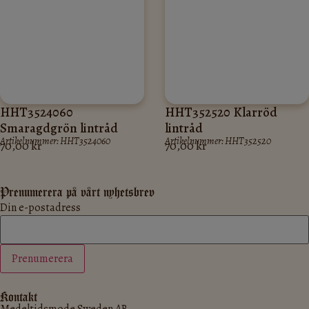
HHT3524060
HHT352520 Klarröd
Smaragdgrön lintråd
lintråd
Artikelnummer: HHT3524060
Artikelnummer: HHT352520
70,00
kr
70,00
kr
Prenumerera på vårt nyhetsbrev
Din e-postadress
Kontakt