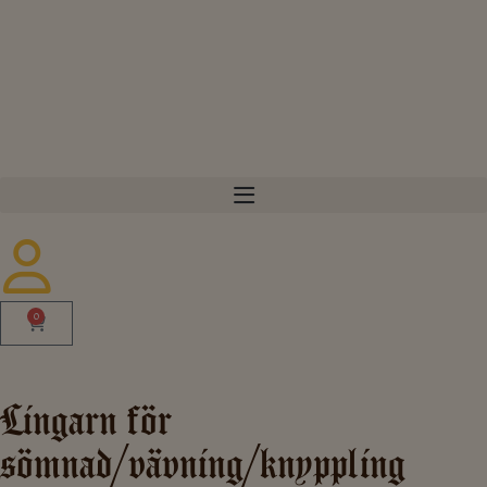
0
Lingarn för
sömnad/vävning/knyppling