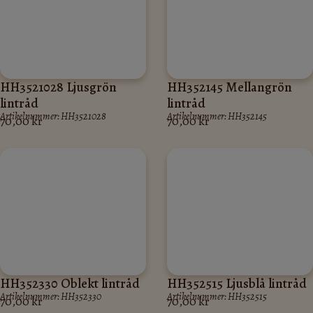
HH3521028 Ljusgrön
HH352145 Mellangrön
lintråd
lintråd
Artikelnummer: HH3521028
Artikelnummer: HH352145
70,00
kr
70,00
kr
HH352330 Oblekt lintråd
HH352515 Ljusblå lintråd
Artikelnummer: HH352330
Artikelnummer: HH352515
70,00
kr
70,00
kr