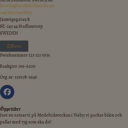
Medeltidsmode Sweden AB
kerstin@medeltidsmode.se
+46 (0)705408811
Järnvägsgatan 8
SE-245 44 Staffanstorp
SWEDEN
Karta
Swishnummer 123 123 5035
Bankgiro 196-6100
Org.nr: 559178-5646
Öppettider
Just nu satsar vi på Medeltidsveckan i Visby; vi packar bilen och
pallar med tyg som ska dit!