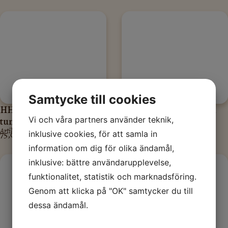
Samtycke till cookies
HH602100 Halvblekt (vit)
HH602330 Oblekt tunn
Vi och våra partners använder teknik,
tunn lintråd
lintråd
Artikelnummer: HH602100
Artikelnummer: HH602330
75,00
kr
75,00
kr
inklusive cookies, för att samla in
information om dig för olika ändamål,
inklusive: bättre användarupplevelse,
funktionalitet, statistik och marknadsföring.
Genom att klicka på "OK" samtycker du till
dessa ändamål.