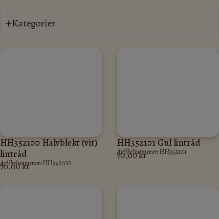
Kategorier
HH352100 Halvblekt (vit)
HH352101 Gul lintråd
Artikelnummer: HH352101
lintråd
70,00
kr
Artikelnummer: HH352100
70,00
kr